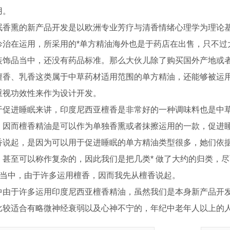
用。
眠香熏的新产品开发是以欧洲专业芳疗与清香情绪心理学为理论基
诊治在运用，所采用的*单方精油海外也是于药店在出售，只不过
装饰品当中，还没有药品标准。那么大伙儿除了购买国外产地或
檀香、乳香这类属于中草药材适用范围的单方精油，还能够被运
重视功效性来作为设计开发。
于促进睡眠来讲，印度尼西亚檀香是非常好的一种调味料也是中
，因而檀香精油是可以作为单独香熏或者抹擦运用的一款，促进
香说起，是因为可以用于促进睡眠的单方精油类型很多，她们依据
，甚至可以称作复杂的，因此我们是把几类* 做了大约的归类，
* 当中，由于许多运用檀香，因而我先从檀香说起。
中由于许多运用印度尼西亚檀香精油，虽然我们是本身新产品开
比较适合有略微神经衰弱以及心神不宁的，年纪中老年人以上的