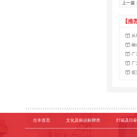
上一篇
【推
从
融
广
广
提
仕丰首页
文化及标识标牌类
灯箱及印