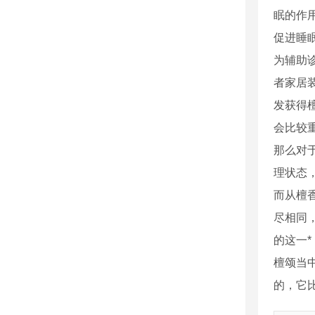
眠的作
促进睡
为辅助
者家居
发获得
会比较
那么对
理状态
而从檀
尽相同
的这一
檀颂当
的，它