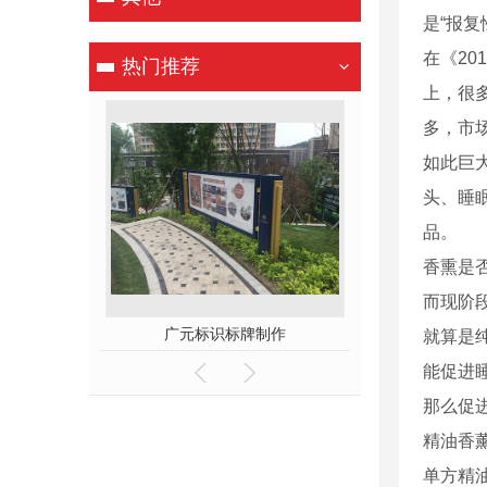
是“报
在《20
热门推荐
上，很多
多，市场
如此巨
头、睡
品。
香熏是
而现阶
化设计
广元标识标牌制作
就算是
能促进
那么促
精油香
单方精