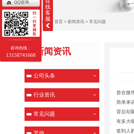
在
QQ咨询
线
客
扫
一
服
当前位置：
首页
>
新闻资讯
>
常见问题
扫
更
精
彩
咨询热线：
新闻资讯
13158741668
NEWS
公司头条
曾在微
行业资讯
简单来
背后却
常见问题
有多大
签到人
其他