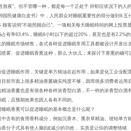
复性熬夜”。但不管哪一种，都是每一个正处于 抑郁症状况下的人
19国民健康白皮书》中，人民群众对睡眠重要性的得分做到9.五
 顾客说明“不能照顾自己”。一项相关每天睡眠時间的网上投票显
占有率63.4%，睡眠6小时以下的超过20%，甚至也是有2.2%
大的睡眠市场销售，各式各样促进睡眠常用工具都被设计开发出
眠喷雾、促进睡眠香熏这种，那么 大伙儿；来探讨下香熏的确可
否促进睡眠作用，关键是单方精油在起作用，如果是化工企业配
段目前市面上很多精油香薰确实纯度不够，因而很多消费者运用
纯精油香薰也是有很各种各样浓香型白酒，不一样的浓香型白酒
睡眠，且预期效果也因人各有不同的。
进睡眠香熏可以促进睡眠的基本概念是什么呢？
薰中含有的食用香料成分，例如沉香木、熏衣草精油、琥铂单方
油香分子式具有使人脑β波减少的功效， 实质是让你的调整情绪、