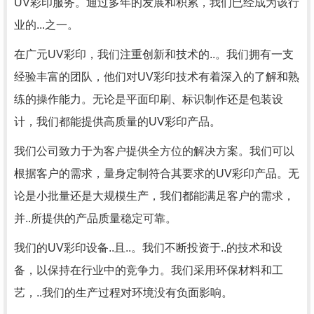
UV彩印服务。通过多年的发展和积累，我们已经成为该行
业的...之一。
在广元UV彩印，我们注重创新和技术的..。我们拥有一支
经验丰富的团队，他们对UV彩印技术有着深入的了解和熟
练的操作能力。无论是平面印刷、标识制作还是包装设
计，我们都能提供高质量的UV彩印产品。
我们公司致力于为客户提供全方位的解决方案。我们可以
根据客户的需求，量身定制符合其要求的UV彩印产品。无
论是小批量还是大规模生产，我们都能满足客户的需求，
并..所提供的产品质量稳定可靠。
我们的UV彩印设备..且..。我们不断投资于..的技术和设
备，以保持在行业中的竞争力。我们采用环保材料和工
艺，..我们的生产过程对环境没有负面影响。