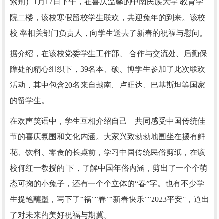
紫荆）
1月17日下午，在喜庆温馨的中南民族大学 教育学
院二楼，该校寒假留校学生联欢，共迎兔年的到来。该校
校 率相关部门负责人，向学生送去了新春的祝福与慰问。
据介绍，在该校党委学生工作部、 合作与交流处、后勤保
障处的精心组织下，39名本、硕、博学生参加了此次联欢
活动，其中包含20名来自越南、卢旺达、巴基斯坦等国家
的留学生。
在欢声笑语中，学生互相介绍自己，共同感受中国传统佳
节的喜庆氛围和文化内涵。大家兴致勃勃地围坐在摆有鲜
花、饮料、零食的长桌前，学习中国传统民俗剪纸，在该
校何红一教授的 下，了解中国年俗内涵，剪出了一个个萌
态可掬的小兔子，还有一个个立体的“春”字。也有不少学
生提笔蘸墨，写下了“福”“春”“新春快乐”“2023平安”，道出
了对未来的美好祝福与期冀。